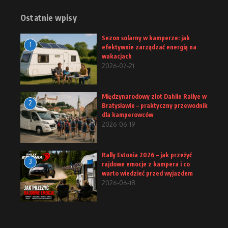
Ostatnie wpisy
Sezon solarny w kamperze: jak
1
efektywnie zarządzać energią na
wakacjach
2026-07-21
Międzynarodowy zlot Dahlie Rallye w
2
Bratysławie – praktyczny przewodnik
dla kamperowców
2026-06-19
Rally Estonia 2026 – jak przeżyć
3
rajdowe emocje z kampera i co
warto wiedzieć przed wyjazdem
2026-06-18