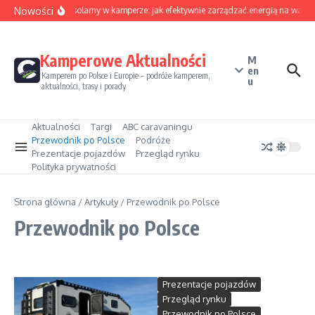
Przejdź do treści
Nowości
Sezon solarny w kamperze: jak efektywnie zarządzać energią na wakac
Kamperowe Aktualności
M
en
Kamperem po Polsce i Europie – podróże kamperem,
u
aktualności, trasy i porady
Aktualności
Targi
ABC caravaningu
Przewodnik po Polsce
Podróże
Prezentacje pojazdów
Przegląd rynku
Polityka prywatności
Strona główna
/
Artykuły
/
Przewodnik po Polsce
Przewodnik po Polsce
Prezentacje pojazdów
Przegląd rynku
Przewodnik po Polsce