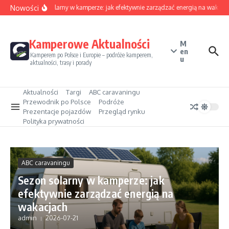
Przejdź do treści
Nowości
Sezon solarny w kamperze: jak efektywnie zarządzać energią na wakacja
Kamperowe Aktualności
M
en
Kamperem po Polsce i Europie – podróże kamperem,
u
aktualności, trasy i porady
Aktualności
Targi
ABC caravaningu
Przewodnik po Polsce
Podróże
Prezentacje pojazdów
Przegląd rynku
Polityka prywatności
ABC caravaningu
Sezon solarny w kamperze: jak
efektywnie zarządzać energią na
wakacjach
admin
2026-07-21