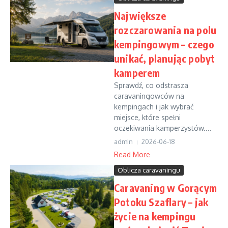
Największe
rozczarowania na polu
kempingowym – czego
unikać, planując pobyt
kamperem
Sprawdź, co odstrasza
caravaningowców na
kempingach i jak wybrać
miejsce, które spełni
oczekiwania kamperzystów....
admin
2026-06-18
Read More
Oblicza caravaningu
Caravaning w Gorącym
Potoku Szaflary – jak
życie na kempingu