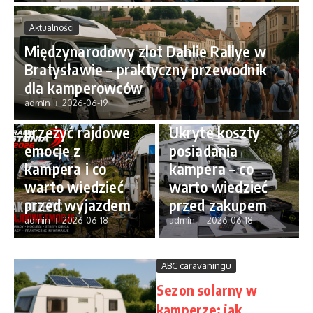
Aktualności
Międzynarodowy zlot Dahlie Rallye w
Bratysławie – praktyczny przewodnik
Aktualności
dla kamperowców
Rally Estonia
admin
2026-06-19
ABC caravaningu
2026 – jak
przeżyć rajdowe
Ukryte koszty
emocje z
posiadania
kampera i co
kampera – co
warto wiedzieć
warto wiedzieć
przed wyjazdem
przed zakupem
admin
2026-06-18
admin
2026-06-18
ABC caravaningu
Sezon solarny w
kamperze: jak