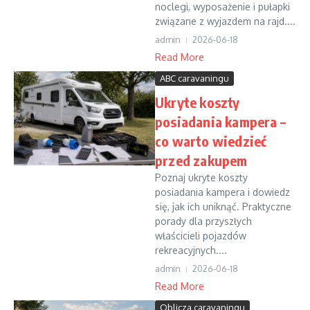
noclegi, wyposażenie i pułapki
związane z wyjazdem na rajd....
admin
2026-06-18
Read More
ABC caravaningu
Ukryte koszty
posiadania kampera –
co warto wiedzieć
przed zakupem
Poznaj ukryte koszty
posiadania kampera i dowiedz
się, jak ich uniknąć. Praktyczne
porady dla przyszłych
właścicieli pojazdów
rekreacyjnych....
admin
2026-06-18
Read More
Oblicza caravaningu