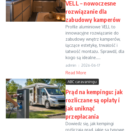
VELL – nowoczesne
rozwiązanie dla
zabudowy kamperów
Profile aluminiowe VELL to
innowacyjne rozwiązanie do
zabudowy wnętrz kamperów,
łączące estetykę, trwałość i
łatwość montażu. Sprawdź, dla
kogo są idealne....
admin
2026-06-17
Read More
ABC caravaningu
Prąd na kempingu: jak
rozliczane są opłaty i
jak uniknąć
przepłacania
Dowiedz się, jak kempingi
rozliczają prąd, jakie są typowe