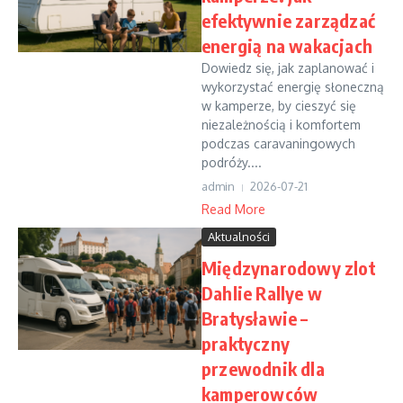
efektywnie zarządzać
energią na wakacjach
Dowiedz się, jak zaplanować i
wykorzystać energię słoneczną
w kamperze, by cieszyć się
niezależnością i komfortem
podczas caravaningowych
podróży....
admin
2026-07-21
Read More
Aktualności
Międzynarodowy zlot
Dahlie Rallye w
Bratysławie –
praktyczny
przewodnik dla
kamperowców