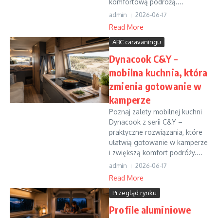
komfortową podróżą....
admin
2026-06-17
Read More
ABC caravaningu
Dynacook C&Y –
mobilna kuchnia, która
zmienia gotowanie w
kamperze
Poznaj zalety mobilnej kuchni
Dynacook z serii C&Y –
praktyczne rozwiązania, które
ułatwią gotowanie w kamperze
i zwiększą komfort podróży....
admin
2026-06-17
Read More
Przegląd rynku
Profile aluminiowe