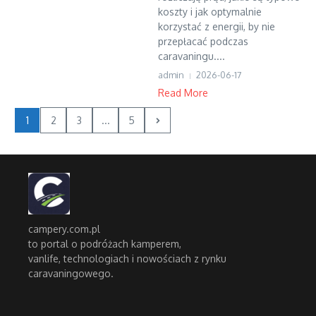
koszty i jak optymalnie
korzystać z energii, by nie
przepłacać podczas
caravaningu....
admin
2026-06-17
Read More
1
2
3
...
5
campery.com.pl
to portal o podróżach kamperem,
vanlife, technologiach i nowościach z rynku
caravaningowego.