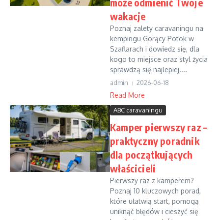
może odmienić Twoje
wakacje
Poznaj zalety caravaningu na
kempingu Gorący Potok w
Szaflarach i dowiedz się, dla
kogo to miejsce oraz styl życia
sprawdzą się najlepiej....
admin
2026-06-18
Read More
ABC caravaningu
Kamper pierwszy raz –
praktyczny poradnik
dla początkujących
właścicieli
Pierwszy raz z kamperem?
Poznaj 10 kluczowych porad,
które ułatwią start, pomogą
uniknąć błędów i cieszyć się