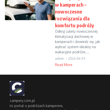
w kamperach –
nowoczesne
rozwiązania dla
komfortu podróży
Odkryj zalety nowoczesnej
klimatyzacji dachowej w
kamperach i dowiedz się, jak
wybrać system idealny na
wakacyjne podróże....
admin
2026-06-03
Read More
campery.com.pl
to portal o podróżach kamperem,