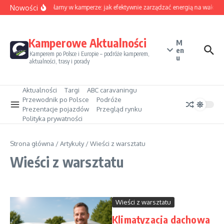
Przejdź do treści
Nowości
Sezon solarny w kamperze: jak efektywnie zarządzać energią na wakacj
Kamperowe Aktualności
M
en
Kamperem po Polsce i Europie – podróże kamperem,
u
aktualności, trasy i porady
Aktualności
Targi
ABC caravaningu
Przewodnik po Polsce
Podróże
Prezentacje pojazdów
Przegląd rynku
Polityka prywatności
Strona główna
/
Artykuły
/
Wieści z warsztatu
Wieści z warsztatu
Wieści z warsztatu
Klimatyzacja dachowa