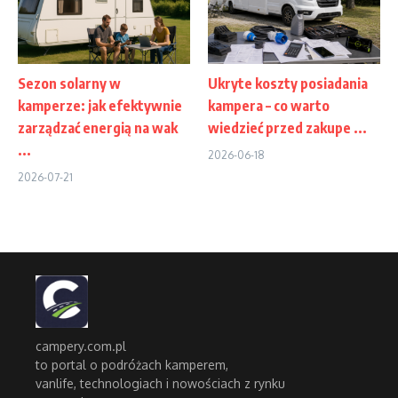
Sezon solarny w
Ukryte koszty posiadania
kamperze: jak efektywnie
kampera – co warto
zarządzać energią na wak
wiedzieć przed zakupe ...
...
2026-06-18
2026-07-21
campery.com.pl
to portal o podróżach kamperem,
vanlife, technologiach i nowościach z rynku