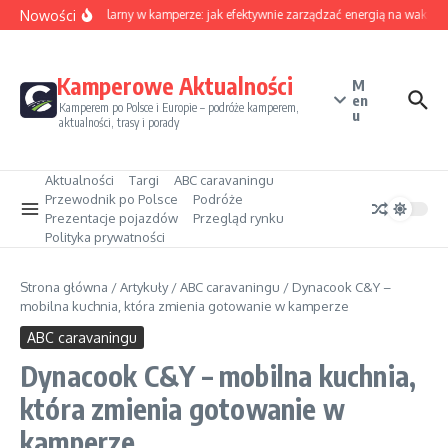
Przejdź do treści
Nowości
Sezon solarny w kamperze: jak efektywnie zarządzać energią na wakacja
Kamperowe Aktualności
M
en
Kamperem po Polsce i Europie – podróże kamperem,
u
aktualności, trasy i porady
Aktualności
Targi
ABC caravaningu
Przewodnik po Polsce
Podróże
Prezentacje pojazdów
Przegląd rynku
Polityka prywatności
Strona główna
/
Artykuły
/
ABC caravaningu
/
Dynacook C&Y –
mobilna kuchnia, która zmienia gotowanie w kamperze
ABC caravaningu
Dynacook C&Y – mobilna kuchnia,
która zmienia gotowanie w
kamperze