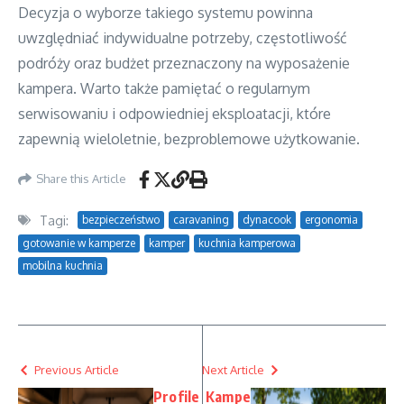
Decyzja o wyborze takiego systemu powinna
uwzględniać indywidualne potrzeby, częstotliwość
podróży oraz budżet przeznaczony na wyposażenie
kampera. Warto także pamiętać o regularnym
serwisowaniu i odpowiedniej eksploatacji, które
zapewnią wieloletnie, bezproblemowe użytkowanie.
Share this Article
Tagi:
bezpieczeństwo
caravaning
dynacook
ergonomia
gotowanie w kamperze
kamper
kuchnia kamperowa
mobilna kuchnia
Previous Article
Next Article
Profile
Kampe