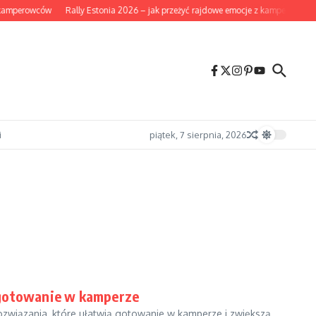
kamperowców
Rally Estonia 2026 – jak przeżyć rajdowe emocje z kampera i co w
i
piątek, 7 sierpnia, 2026
 gotowanie w kamperze
rozwiązania, które ułatwią gotowanie w kamperze i zwiększą