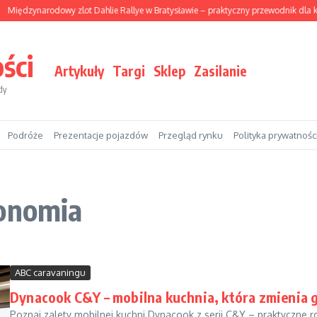
Międzynarodowy zlot Dahlie Rallye w Bratysławie – praktyczny przewodnik dla 
ści
Artykuły
Targi
Sklep
Zasilanie
dy
Podróże
Prezentacje pojazdów
Przegląd rynku
Polityka prywatnośc
gonomia
ABC caravaningu
Dynacook C&Y – mobilna kuchnia, która zmienia
Poznaj zalety mobilnej kuchni Dynacook z serii C&Y – praktyczne 