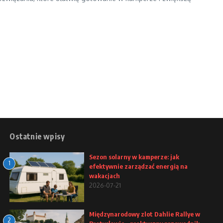
Ostatnie wpisy
Sezon solarny w kamperze: jak
1
efektywnie zarządzać energią na
wakacjach
2026-07-21
Międzynarodowy zlot Dahlie Rallye w
2