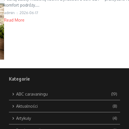
komfort podróży....
admin
2026-06-17
Read More
Kategorie
ABC caravaningu
(19)
Aktualności
(8)
Artykuły
(4)