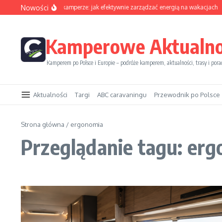
Przejdź do treści
Nowości
Sezon solarny w kamperze: jak efektywnie zarządzać energią na wakacjach
Kamperowe Aktualno
Kamperem po Polsce i Europie – podróże kamperem, aktualności, trasy i pora
Aktualności
Targi
ABC caravaningu
Przewodnik po Polsce
Strona główna
/
ergonomia
Przeglądanie tagu: er