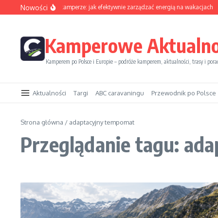
Przejdź do treści
Nowości
Sezon solarny w kamperze: jak efektywnie zarządzać energią na wakacjach
Kamperowe Aktualno
Kamperem po Polsce i Europie – podróże kamperem, aktualności, trasy i pora
Aktualności
Targi
ABC caravaningu
Przewodnik po Polsce
Strona główna
/
adaptacyjny tempomat
Przeglądanie tagu: ad