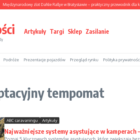
Międzynarodowy zlot Dahlie Rallye w Bratysławie – praktyczny przewodnik dla 
ści
Artykuły
Targi
Sklep
Zasilanie
dy
Podróże
Prezentacje pojazdów
Przegląd rynku
Polityka prywatnośc
aptacyjny tempomat
ABC caravaningu
Artykuły
Najważniejsze systemy asystujące w kamperach 
Poznaj 5 kluczowych systemów asystujących, które zwiększają be