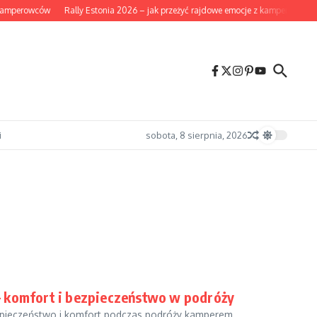
kamperowców
Rally Estonia 2026 – jak przeżyć rajdowe emocje z kampera i co w
i
sobota, 8 sierpnia, 2026
– komfort i bezpieczeństwo w podróży
zpieczeństwo i komfort podczas podróży kamperem....