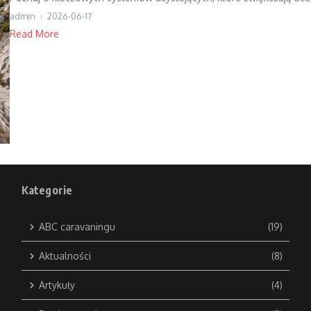
admin
2026-06-17
Read More
Kategorie
ABC caravaningu
(19)
Aktualności
(8)
Artykuły
(4)