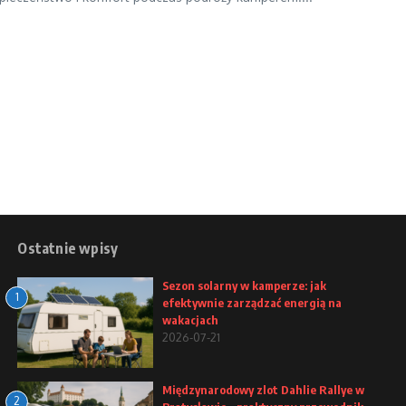
Ostatnie wpisy
Sezon solarny w kamperze: jak
1
efektywnie zarządzać energią na
wakacjach
2026-07-21
Międzynarodowy zlot Dahlie Rallye w
2