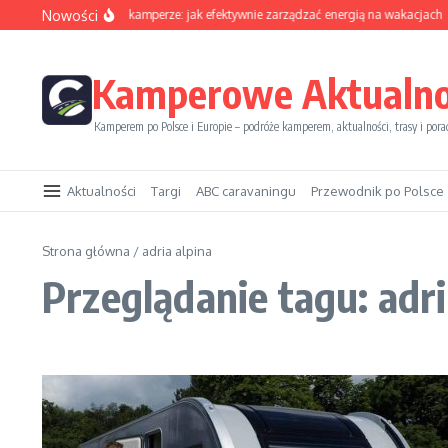
Przejdź do treści
Nowości
Sezon solarny w kamperze: jak efektywnie zarządzać energią na wakacjach
Kamperowe Aktualno
Kamperem po Polsce i Europie – podróże kamperem, aktualności, trasy i pora
Aktualności
Targi
ABC caravaningu
Przewodnik po Polsce
Strona główna
/
adria alpina
Przeglądanie tagu: adri