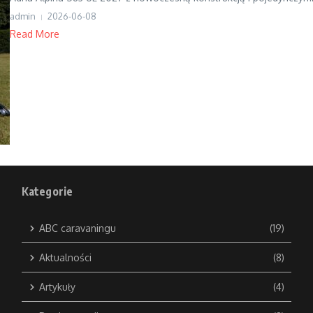
admin
2026-06-08
Read More
Kategorie
ABC caravaningu
(19)
Aktualności
(8)
Artykuły
(4)