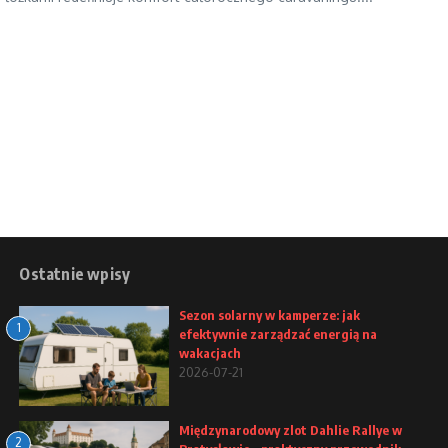
Ostatnie wpisy
Sezon solarny w kamperze: jak
1
efektywnie zarządzać energią na
wakacjach
2026-07-21
Międzynarodowy zlot Dahlie Rallye w
2