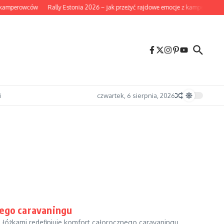
 kamperowców
Rally Estonia 2026 – jak przeżyć rajdowe emocje z kampera i co w
i
czwartek, 6 sierpnia, 2026
nego caravaningu
łóżkami redefiniuje komfort całorocznego caravaningu....