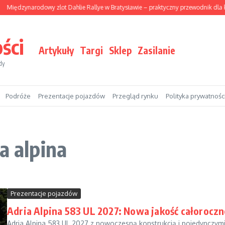
Międzynarodowy zlot Dahlie Rallye w Bratysławie – praktyczny przewodnik dla
ści
Artykuły
Targi
Sklep
Zasilanie
dy
Podróże
Prezentacje pojazdów
Przegląd rynku
Polityka prywatnośc
a alpina
Prezentacje pojazdów
Adria Alpina 583 UL 2027: Nowa jakość całorocz
Adria Alpina 583 UL 2027 z nowoczesną konstrukcją i pojedynczymi 