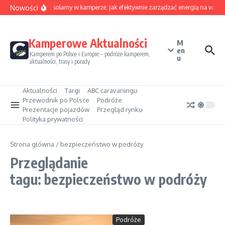
Przejdź do treści
Nowości
Sezon solarny w kamperze: jak efektywnie zarządzać energią na wakac
Kamperowe Aktualności
M
en
Kamperem po Polsce i Europie – podróże kamperem,
u
aktualności, trasy i porady
Aktualności
Targi
ABC caravaningu
Przewodnik po Polsce
Podróże
Prezentacje pojazdów
Przegląd rynku
Polityka prywatności
Strona główna
/
bezpieczeństwo w podróży
Przeglądanie
tagu: bezpieczeństwo w podróży
Podróże