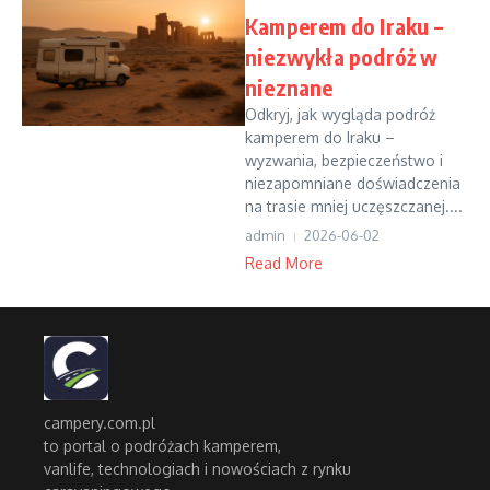
Kamperem do Iraku –
niezwykła podróż w
nieznane
Odkryj, jak wygląda podróż
kamperem do Iraku –
wyzwania, bezpieczeństwo i
niezapomniane doświadczenia
na trasie mniej uczęszczanej....
admin
2026-06-02
Read More
campery.com.pl
to portal o podróżach kamperem,
vanlife, technologiach i nowościach z rynku