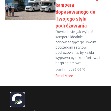
kampera
dopasowanego do
Twojego stylu
podróżowania
Dowiedz się, jak wybrać
kampera idealnie
odpowiadającego Twoim
potrzebom i stylowi
podróżowania, by każda
wyprawa była komfortowa i
bezproblemowa....
admin
2026-06-10
Read More