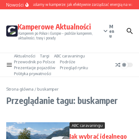
Przejdź do treści
Nowości
Sezon solarny w kamperze: jak efektywnie zarządzać energią na wakac
Kamperowe Aktualności
M
en
Kamperem po Polsce i Europie – podróże kamperem,
u
aktualności, trasy i porady
Aktualności
Targi
ABC caravaningu
Przewodnik po Polsce
Podróże
Prezentacje pojazdów
Przegląd rynku
Polityka prywatności
Strona główna
/
buskamper
Przeglądanie tagu: buskamper
ABC caravaningu
Jak wybrać idealnego