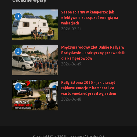
Ostatnie wpisy
Sezon solarny w kamperze: jak
1
efektywnie zarządzać energią na
wakacjach
2026-07-21
Międzynarodowy zlot Dahlie Rallye w
2
Bratysławie – praktyczny przewodnik
dla kamperowców
2026-06-19
Rally Estonia 2026 – jak przeżyć
3
rajdowe emocje z kampera i co
warto wiedzieć przed wyjazdem
2026-06-18
Copyright © 2026 Kamperowe Aktualności