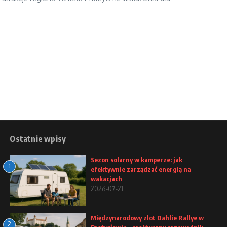
Ostatnie wpisy
Sezon solarny w kamperze: jak
1
efektywnie zarządzać energią na
wakacjach
2026-07-21
Międzynarodowy zlot Dahlie Rallye w
2