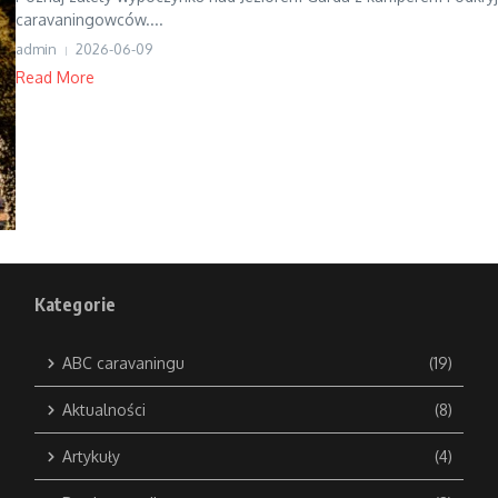
caravaningowców....
admin
2026-06-09
Read More
Kategorie
ABC caravaningu
(19)
Aktualności
(8)
Artykuły
(4)