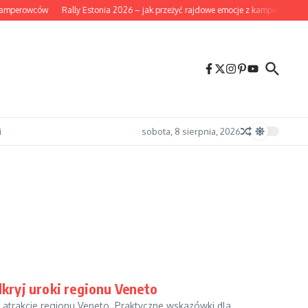
kamperowców
Rally Estonia 2026 – jak przeżyć rajdowe emocje z kampera i co wa
i
sobota, 8 sierpnia, 2026
kryj uroki regionu Veneto
 atrakcje regionu Veneto. Praktyczne wskazówki dla