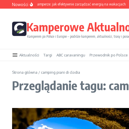
Przejdź do treści
Nowości
Sezon solarny w kamperze: jak efektywnie zarządzać energią na wakacjach
Kamperowe Aktualno
Kamperem po Polsce i Europie – podróże kamperem, aktualności, trasy i pora
Aktualności
Targi
ABC caravaningu
Przewodnik po Polsce
Strona główna
/
camping piani di clodia
Przeglądanie tagu: camp