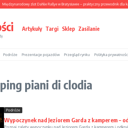
Międzynarodowy zlot Dahlie Rallye w Bratysławie – praktyczny przewodnik dla 
ści
Artykuły
Targi
Sklep
Zasilanie
dy
Podróże
Prezentacje pojazdów
Przegląd rynku
Polityka prywatnośc
ing piani di clodia
Podróże
Wypoczynek nad Jeziorem Garda z kamperem – od
Poznaj zalety wypoczynku nad Jeziorem Garda z kamperem i odkryj