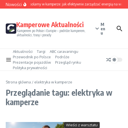
Przejdź do treści
Nowości
Sezon solarny w kamperze: jak efektywnie zarządzać energią na wakac
Kamperowe Aktualności
M
en
Kamperem po Polsce i Europie – podróże kamperem,
u
aktualności, trasy i porady
Aktualności
Targi
ABC caravaningu
Przewodnik po Polsce
Podróże
Prezentacje pojazdów
Przegląd rynku
Polityka prywatności
Strona główna
/
elektryka w kamperze
Przeglądanie tagu: elektryka w
kamperze
Wieści z warsztatu