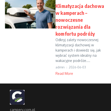
Klimatyzacja dachowa
w kamperach –
nowoczesne
rozwiązania dla
komfortu podróży
Odkryj zalety nowoczesnej
klimatyzacji dachowej w
kamperach i dowiedz się, jak
wybrać system idealny na
wakacyjne podróże....
admin
2026-06-03
Read More
campery.com.pl