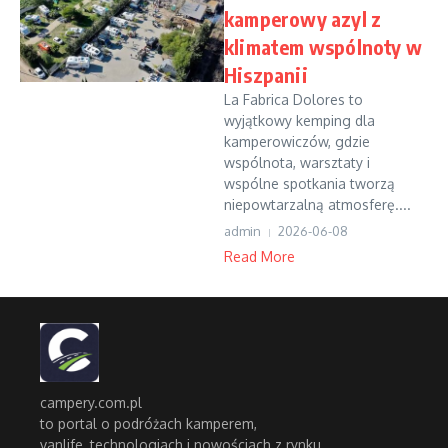
kamperowy azyl z
klimatem wspólnoty w
Hiszpanii
La Fabrica Dolores to
wyjątkowy kemping dla
kamperowiczów, gdzie
wspólnota, warsztaty i
wspólne spotkania tworzą
niepowtarzalną atmosferę....
admin
2026-06-08
Read More
campery.com.pl
to portal o podróżach kamperem,
vanlife, technologiach i nowościach z rynku