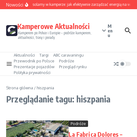
Przejdź do treści
Nowości
Sezon solarny w kamperze: jak efektywnie zarządzać energią na waka
Kamperowe Aktualności
M
en
Kamperem po Polsce i Europie – podróże kamperem,
u
aktualności, trasy i porady
Aktualności
Targi
ABC caravaningu
Przewodnik po Polsce
Podróże
Prezentacje pojazdów
Przegląd rynku
Polityka prywatności
Strona główna
/
hiszpania
Przeglądanie tagu: hiszpania
Podróże
La Fabrica Dolores –