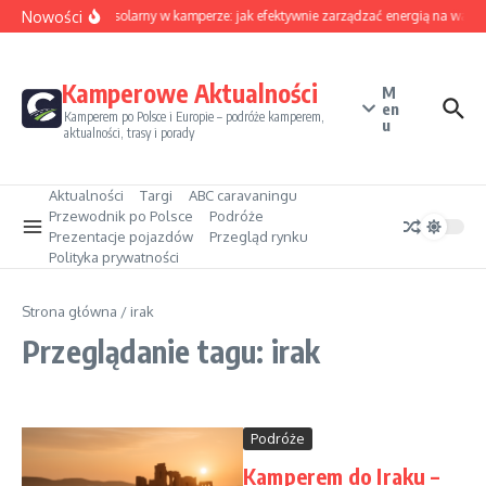
Przejdź do treści
Nowości
Sezon solarny w kamperze: jak efektywnie zarządzać energią na wakac
Kamperowe Aktualności
M
en
Kamperem po Polsce i Europie – podróże kamperem,
u
aktualności, trasy i porady
Aktualności
Targi
ABC caravaningu
Przewodnik po Polsce
Podróże
Prezentacje pojazdów
Przegląd rynku
Polityka prywatności
Strona główna
/
irak
Przeglądanie tagu: irak
Podróże
Kamperem do Iraku –