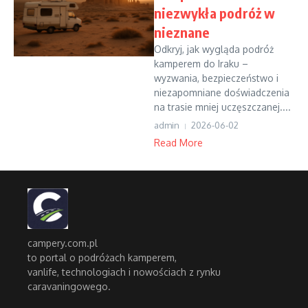
niezwykła podróż w
nieznane
Odkryj, jak wygląda podróż
kamperem do Iraku –
wyzwania, bezpieczeństwo i
niezapomniane doświadczenia
na trasie mniej uczęszczanej....
admin
2026-06-02
Read More
campery.com.pl
to portal o podróżach kamperem,
vanlife, technologiach i nowościach z rynku
caravaningowego.