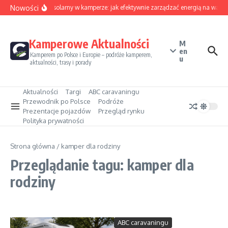
Przejdź do treści
Nowości
Sezon solarny w kamperze: jak efektywnie zarządzać energią na wakac
Kamperowe Aktualności
M
en
Kamperem po Polsce i Europie – podróże kamperem,
u
aktualności, trasy i porady
Aktualności
Targi
ABC caravaningu
Przewodnik po Polsce
Podróże
Prezentacje pojazdów
Przegląd rynku
Polityka prywatności
Strona główna
/
kamper dla rodziny
Przeglądanie tagu: kamper dla
rodziny
ABC caravaningu