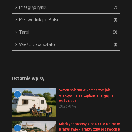
Przegląd rynku
(2)
Przewodnik po Polsce
(1)
Targi
(3)
Wieści z warsztatu
(1)
Ostatnie wpisy
Sezon solarny w kamperze: jak
1
efektywnie zarządzać energią na
wakacjach
2026-07-21
Międzynarodowy zlot Dahlie Rallye w
2
Bratysławie – praktyczny przewodnik