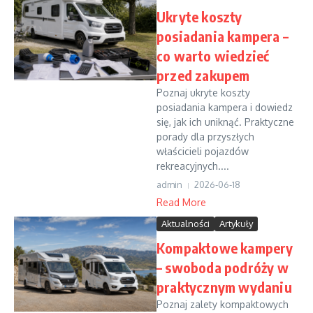
Ukryte koszty
posiadania kampera –
co warto wiedzieć
przed zakupem
Poznaj ukryte koszty
posiadania kampera i dowiedz
się, jak ich uniknąć. Praktyczne
porady dla przyszłych
właścicieli pojazdów
rekreacyjnych....
admin
2026-06-18
Read More
Aktualności
Artykuły
Kompaktowe kampery
– swoboda podróży w
praktycznym wydaniu
Poznaj zalety kompaktowych