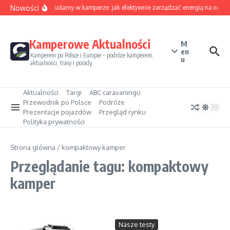
Przejdź do treści
Nowości
Sezon solarny w kamperze: jak efektywnie zarządzać energią na wakac
Kamperowe Aktualności
M
en
Kamperem po Polsce i Europie – podróże kamperem,
u
aktualności, trasy i porady
Aktualności
Targi
ABC caravaningu
Przewodnik po Polsce
Podróże
Prezentacje pojazdów
Przegląd rynku
Polityka prywatności
Strona główna
/
kompaktowy kamper
Przeglądanie tagu: kompaktowy
kamper
Nasze testy