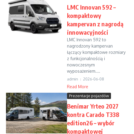
LMC Innovan 592 –
kompaktowy
kampervan z nagrodą
innowacyjności
LMC Innovan 592 to
nagrodzony kampervan
łączący kompaktowe rozmiary
z funkcjonalnością i
nowoczesnym
wyposażeniem....
admin
2026-06-08
Read More
Prezentacje pojazdów
Benimar Yrteo 2027
kontra Carado T338
edition26 – wybór
kompaktowej