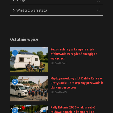
Wieści z warsztatu
(1)
Ostatnie wpisy
Sezon solarny w kamperze: jak
1
efektywnie zarządzać energią na
wakacjach
2026-07-21
Międzynarodowy zlot Dahlie Rallye w
2
Bratysławie – praktyczny przewodnik
dla kamperowców
2026-06-19
Rally Estonia 2026 – jak przeżyć
3
rajdowe emocje z kampera i co