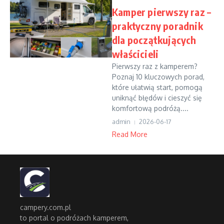
Kamper pierwszy raz –
praktyczny poradnik
dla początkujących
właścicieli
Pierwszy raz z kamperem?
Poznaj 10 kluczowych porad,
które ułatwią start, pomogą
uniknąć błędów i cieszyć się
komfortową podróżą....
admin
2026-06-17
Read More
campery.com.pl
to portal o podróżach kamperem,