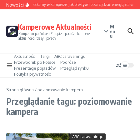
Przejdź do treści
Nowości
Sezon solarny w kamperze: jak efektywnie zarządzać energią na waka
Kamperowe Aktualności
M
en
Kamperem po Polsce i Europie – podróże kamperem,
u
aktualności, trasy i porady
Aktualności
Targi
ABC caravaningu
Przewodnik po Polsce
Podróże
Prezentacje pojazdów
Przegląd rynku
Polityka prywatności
Strona główna
/
poziomowanie kampera
Przeglądanie tagu: poziomowanie
kampera
ABC caravaningu