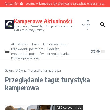
Przejdź do treści
Nowości
Sezon solarny w kamperze: jak efektywnie zarządzać energią na wakac
Kamperowe Aktualności
M
en
Kamperem po Polsce i Europie – podróże kamperem,
u
aktualności, trasy i porady
Aktualności
Targi
ABC caravaningu
Przewodnik po Polsce
Podróże
Prezentacje pojazdów
Przegląd rynku
Polityka prywatności
Strona główna
/
turystyka kamperowa
Przeglądanie tagu: turystyka
kamperowa
ABC caravaningu