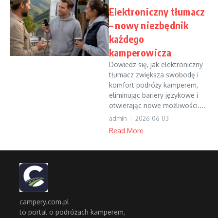
Elektroniczny tłumacz
– nowy niezbędnik
każdego
kamperowicza
Dowiedz się, jak elektroniczny
tłumacz zwiększa swobodę i
komfort podróży kamperem,
eliminując bariery językowe i
otwierając nowe możliwości....
admin
2026-06-03
Read More
campery.com.pl
to portal o podróżach kamperem,