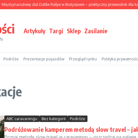
Międzynarodowy zlot Dahlie Rallye w Bratysławie – praktyczny przewodnik dla k
ści
Artykuły
Targi
Sklep
Zasilanie
dy
Podróże
Prezentacje pojazdów
Przegląd rynku
Polityka prywatnośc
acje
ABC caravaningu
Bez kategorii
Podróże
Podróżowanie kamperem metodą slow travel – jak 
Poznaj metodę slow travel w caravaningu – oszczędzaj na paliwie,