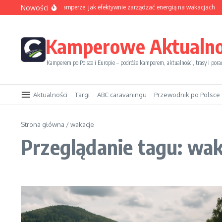
Przejdź do treści
Nowości
Sezon solarny w kamperze: jak efektywnie zarządzać energią na wakacjach
Kamperowe Aktualno
Kamperem po Polsce i Europie – podróże kamperem, aktualności, trasy i pora
Aktualności
Targi
ABC caravaningu
Przewodnik po Polsce
Strona główna
/
wakacje
Przeglądanie tagu: wak