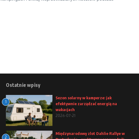
Ostatnie wpisy
Sezon solarny w kamperze: jak
1
efektywnie zarządzać energią na
wakacjach
2026-07-21
Międzynarodowy zlot Dahlie Rallye w
2