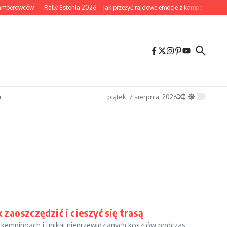
amperowców
Rally Estonia 2026 – jak przeżyć rajdowe emocje z kampera i co wa
i
piątek, 7 sierpnia, 2026
zaoszczędzić i cieszyć się trasą
 kempingach i unikaj nieprzewidzianych kosztów podczas