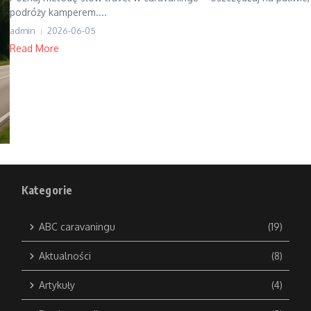
podróży kamperem....
admin
2026-06-05
Read More
Kategorie
ABC caravaningu
(19)
Aktualności
(8)
Artykuły
(4)