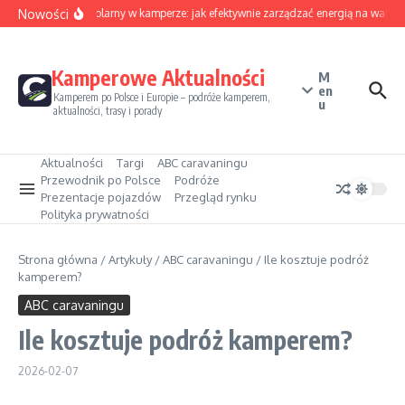
Przejdź do treści
Nowości
Sezon solarny w kamperze: jak efektywnie zarządzać energią na wakacj
Kamperowe Aktualności
M
en
Kamperem po Polsce i Europie – podróże kamperem,
u
aktualności, trasy i porady
Aktualności
Targi
ABC caravaningu
Przewodnik po Polsce
Podróże
Prezentacje pojazdów
Przegląd rynku
Polityka prywatności
Strona główna
/
Artykuły
/
ABC caravaningu
/
Ile kosztuje podróż
kamperem?
ABC caravaningu
Ile kosztuje podróż kamperem?
2026-02-07