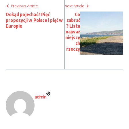
Previous Article
Next Article
Dokąd pojechać? Pięć
Co
propozycji w Polsce i pięć w
zabrać
Europie
? Lista
najważ
niejszy
ch
rzeczy
admin