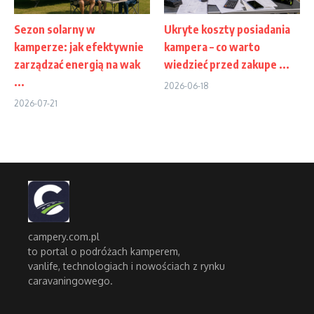
Sezon solarny w
Ukryte koszty posiadania
kamperze: jak efektywnie
kampera – co warto
zarządzać energią na wak
wiedzieć przed zakupe ...
...
2026-06-18
2026-07-21
campery.com.pl
to portal o podróżach kamperem,
vanlife, technologiach i nowościach z rynku
caravaningowego.