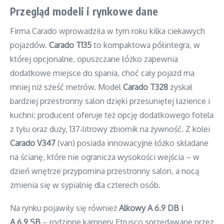
Przegląd modeli i rynkowe dane
Firma Carado wprowadziła w tym roku kilka ciekawych
pojazdów.
Carado T135
to kompaktowa półintegra, w
której opcjonalne, opuszczane łóżko zapewnia
dodatkowe miejsce do spania, choć cały pojazd ma
mniej niż sześć metrów. Model
Carado T328
zyskał
bardziej przestronny salon dzięki przesuniętej łazience i
kuchni; producent oferuje też opcję dodatkowego fotela
z tyłu oraz duży, 137‑litrowy zbiornik na żywność. Z kolei
Carado V347
(van) posiada innowacyjne łóżko składane
na ścianę, które nie ogranicza wysokości wejścia – w
dzień wnętrze przypomina przestronny salon, a nocą
zmienia się w sypialnię dla czterech osób.
Na rynku pojawiły się również
Alkowy A 6.9 DB i
A 6.9 SB
– rodzinne kampery Etrusco sprzedawane przez