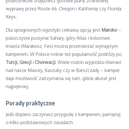
podróżników znajdziesz gotowe plany 21‑dniowej
wyprawy przez Route 66, Oregon i Kalifornię czy Florida
Keys.
Dla spragnionych egzotyki ciekawą opcją jest
Maroko
–
piaszczyste pustynie Sahary, góry Atlas i kolorowe
miasta (Marakesz, Fes) można przemierzać wynajętym
kamperem. W Polsce rośnie też popularność podróży po
Turcji, Grecji
i
Chorwacji
. Wiele rodzin wyjeżdża również
nad nasze Mazury, Kaszuby czy w Bieszczady – kamper
daje możliwość zatrzymania się tam, gdzie akurat jest
najpiękniej.
Porady praktyczne
Jeśli dopiero zaczynasz przygodę z kamperem, pamiętaj
o kilku podstawowych zasadach: