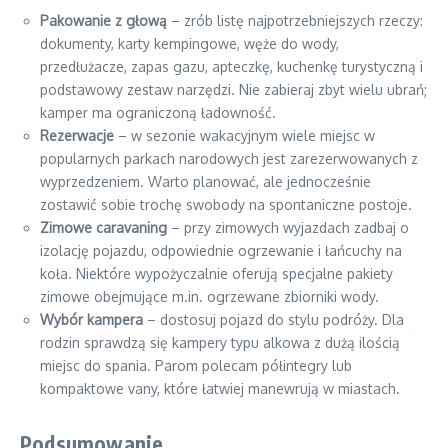
Pakowanie z głową
– zrób listę najpotrzebniejszych rzeczy:
dokumenty, karty kempingowe, węże do wody,
przedłużacze, zapas gazu, apteczkę, kuchenkę turystyczną i
podstawowy zestaw narzędzi. Nie zabieraj zbyt wielu ubrań;
kamper ma ograniczoną ładowność.
Rezerwacje
– w sezonie wakacyjnym wiele miejsc w
popularnych parkach narodowych jest zarezerwowanych z
wyprzedzeniem. Warto planować, ale jednocześnie
zostawić sobie trochę swobody na spontaniczne postoje.
Zimowe caravaning
– przy zimowych wyjazdach zadbaj o
izolację pojazdu, odpowiednie ogrzewanie i łańcuchy na
koła. Niektóre wypożyczalnie oferują specjalne pakiety
zimowe obejmujące m.in. ogrzewane zbiorniki wody.
Wybór kampera
– dostosuj pojazd do stylu podróży. Dla
rodzin sprawdzą się kampery typu alkowa z dużą ilością
miejsc do spania. Parom polecam półintegry lub
kompaktowe vany, które łatwiej manewrują w miastach.
Podsumowanie