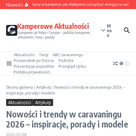
Przejdź do treści
Nowości
Sezon solarny w kamperze: jak efektywnie zarządzać energią na wakacja
Kamperowe Aktualności
M
en
Kamperem po Polsce i Europie – podróże kamperem,
u
aktualności, trasy i porady
Aktualności
Targi
ABC caravaningu
Przewodnik po Polsce
Podróże
Prezentacje pojazdów
Przegląd rynku
Polityka prywatności
Strona główna
/
Artykuły
/
Nowości i trendy w caravaningu 2026 –
inspiracje, porady i modele
Aktualności
Artykuły
Nowości i trendy w caravaningu
2026 – inspiracje, porady i modele
2026-02-08