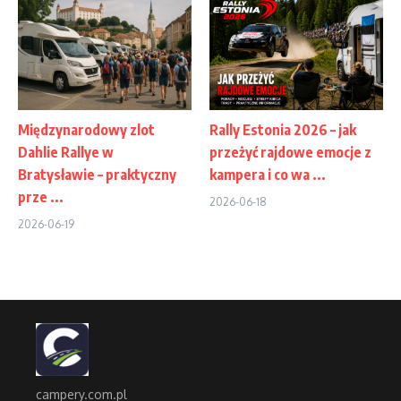
Międzynarodowy zlot
Rally Estonia 2026 – jak
Dahlie Rallye w
przeżyć rajdowe emocje z
Bratysławie – praktyczny
kampera i co wa ...
prze ...
2026-06-18
2026-06-19
campery.com.pl