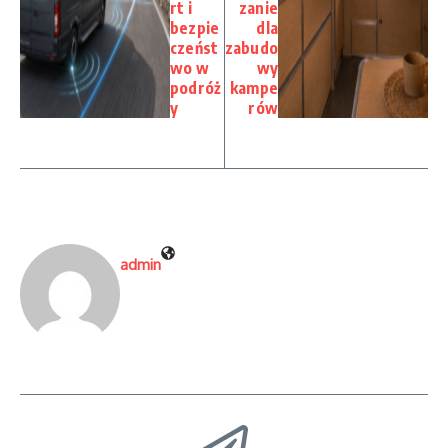
rt i
zanie
bezpie
dla
czeńst
zabudo
wo w
wy
podróż
kampe
y
rów
admin