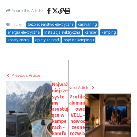
Share this Article
Tagi:
bezpieczeństwo elektryczne
caravaning
energia elektryczna
instalacja elektryczna
kamper
kemping
koszty energii
opłaty za prąd
prąd na kempingu
Previous Article
Najważ
Next Article
niejsze
syste
Profile
my
alumini
asystuj
owe
ące w
VELL –
kampe
nowoc
rach –
zesne
komfo
rozwią