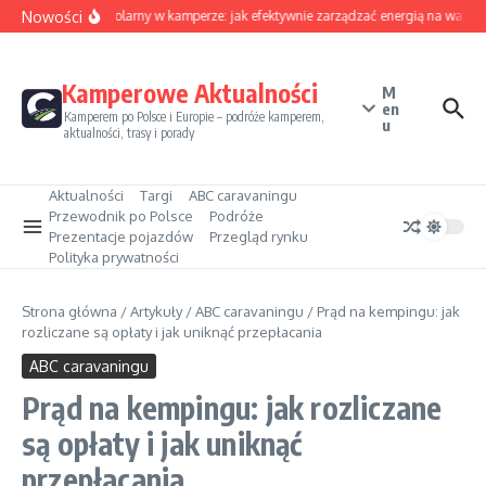
Przejdź do treści
Nowości
Sezon solarny w kamperze: jak efektywnie zarządzać energią na wakacj
Kamperowe Aktualności
M
en
Kamperem po Polsce i Europie – podróże kamperem,
u
aktualności, trasy i porady
Aktualności
Targi
ABC caravaningu
Przewodnik po Polsce
Podróże
Prezentacje pojazdów
Przegląd rynku
Polityka prywatności
Strona główna
/
Artykuły
/
ABC caravaningu
/
Prąd na kempingu: jak
rozliczane są opłaty i jak uniknąć przepłacania
ABC caravaningu
Prąd na kempingu: jak rozliczane
są opłaty i jak uniknąć
przepłacania