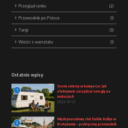
Przegląd rynku
(2)
Przewodnik po Polsce
(1)
Targi
(3)
Wieści z warsztatu
(1)
Ostatnie wpisy
Sezon solarny w kamperze: jak
1
efektywnie zarządzać energią na
wakacjach
2026-07-21
Międzynarodowy zlot Dahlie Rallye w
2
Bratysławie – praktyczny przewodnik