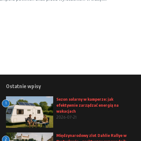
Ostatnie wpisy
Sezon solarny w kamperze: jak
1
efektywnie zarządzać energią na
wakacjach
2026-07-21
Międzynarodowy zlot Dahlie Rallye w
2