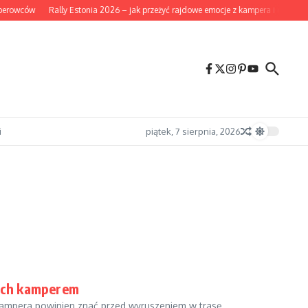
perowców
Rally Estonia 2026 – jak przeżyć rajdowe emocje z kampera i co warto
i
piątek, 7 sierpnia, 2026
ych kamperem
ampera powinien znać przed wyruszeniem w trasę....