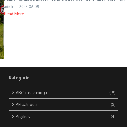
admin
2026-06-05
Read More
Kategorie
ABC caravaningu
(19)
Aktualności
(8)
Artykuły
(4)