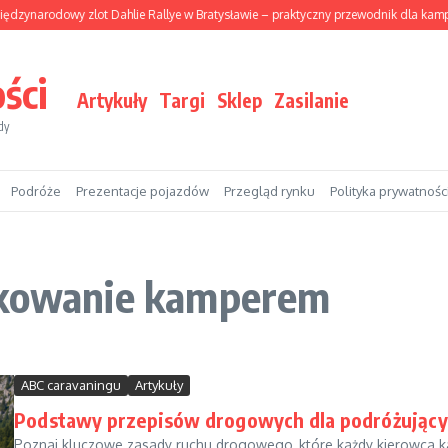
dzynarodowy zlot Dahlie Rallye w Bratysławie – praktyczny przewodnik dla kam
ści
Artykuły
Targi
Sklep
Zasilanie
dy
Podróże
Prezentacje pojazdów
Przegląd rynku
Polityka prywatnośc
arkowanie kamperem
ABC caravaningu
Artykuły
Podstawy przepisów drogowych dla podróżując
Poznaj kluczowe zasady ruchu drogowego, które każdy kierowca k