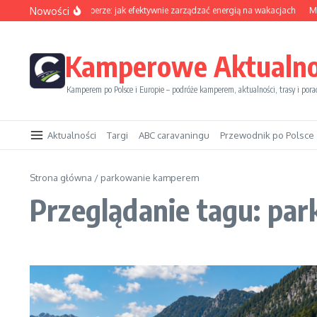
Przejdź do treści
Nowości
Sezon solarny w kamperze: jak efektywnie zarządzać energią na wakacjach
Mię
Kamperowe Aktualno
Kamperem po Polsce i Europie – podróże kamperem, aktualności, trasy i pora
Aktualności
Targi
ABC caravaningu
Przewodnik po Polsce
Strona główna
/
parkowanie kamperem
Przeglądanie tagu: p