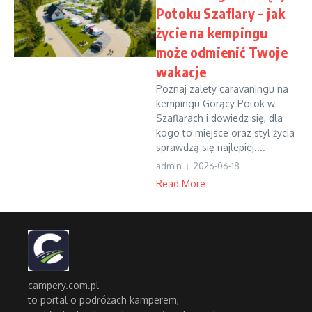
Potoku Szaflary – jak
życie na kempingu
może odmienić Twoje
wakacje
Poznaj zalety caravaningu na
kempingu Gorący Potok w
Szaflarach i dowiedz się, dla
kogo to miejsce oraz styl życia
sprawdzą się najlepiej....
admin
2026-06-18
Read More
campery.com.pl
to portal o podróżach kamperem,