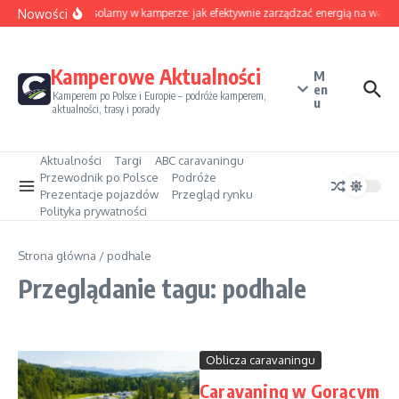
Przejdź do treści
Nowości
Sezon solarny w kamperze: jak efektywnie zarządzać energią na wakac
Kamperowe Aktualności
M
en
Kamperem po Polsce i Europie – podróże kamperem,
u
aktualności, trasy i porady
Aktualności
Targi
ABC caravaningu
Przewodnik po Polsce
Podróże
Prezentacje pojazdów
Przegląd rynku
Polityka prywatności
Strona główna
/
podhale
Przeglądanie tagu: podhale
Oblicza caravaningu
Caravaning w Gorącym