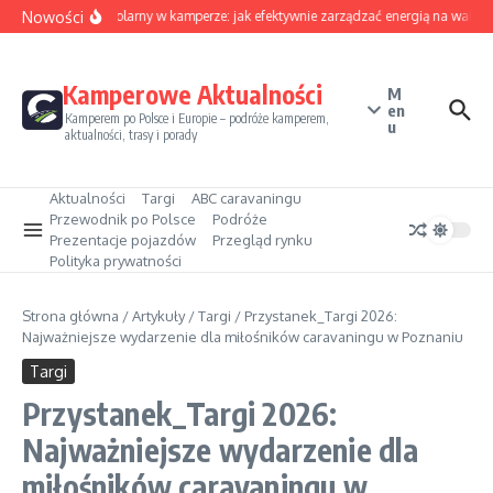
Przejdź do treści
Nowości
Sezon solarny w kamperze: jak efektywnie zarządzać energią na wakacj
Kamperowe Aktualności
M
en
Kamperem po Polsce i Europie – podróże kamperem,
u
aktualności, trasy i porady
Aktualności
Targi
ABC caravaningu
Przewodnik po Polsce
Podróże
Prezentacje pojazdów
Przegląd rynku
Polityka prywatności
Strona główna
/
Artykuły
/
Targi
/
Przystanek_Targi 2026:
Najważniejsze wydarzenie dla miłośników caravaningu w Poznaniu
Targi
Przystanek_Targi 2026:
Najważniejsze wydarzenie dla
miłośników caravaningu w