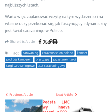
najbliższych latach.
Warto więc zaplanować wizytę na tym wydarzeniu i na
własne oczy przekonać się, jak fascynujący i dynamiczny
jest świat caravaningu w Polsce.
Share this Article
Tagi:
caravaning
caravans salon poland
kamper
podróże kamperem
przyczepa
przystanek_targi
targi caravaningowe
zlot caravaningowy
Previous Article
Next Article
Podsta
LMC
wy
Innova
przepi
n 592 –