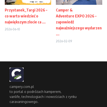
Przystanek_Targi 2026 –
Camper &
co warto wiedzieć o
Adventure EXPO 2026 –
największym zlocie ca ...
zapowiedź
najważniejszego wydarzen
2026-06-10
...
2026-02-09
campery.com.pl
to portal o podróżach kamperem,
vanlife, technologiach i nowościach z rynku
caravaningowego.