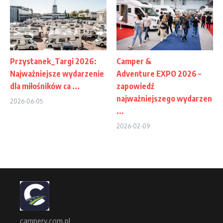
Przystanek_Targi 2026:
Camper &
Najważniejsze wydarzenie
Adventure EXPO 2026 –
dla miłośników ca ...
zapowiedź
najważniejszego wydarzen
2026-06-05
...
2026-02-09
campery.com.pl