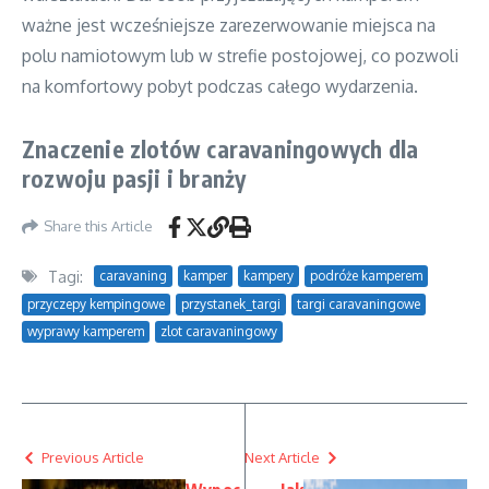
ważne jest wcześniejsze zarezerwowanie miejsca na
polu namiotowym lub w strefie postojowej, co pozwoli
na komfortowy pobyt podczas całego wydarzenia.
Znaczenie zlotów caravaningowych dla
rozwoju pasji i branży
Share this Article
Tagi:
caravaning
kamper
kampery
podróże kamperem
przyczepy kempingowe
przystanek_targi
targi caravaningowe
wyprawy kamperem
zlot caravaningowy
Previous Article
Next Article