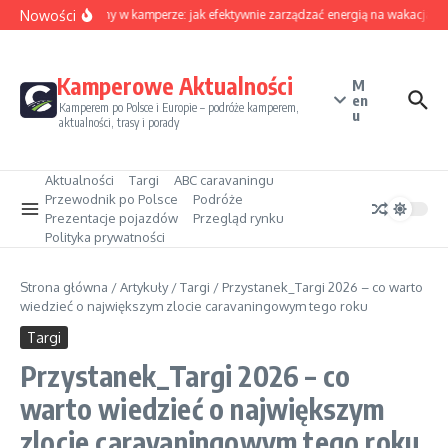
Przejdź do treści
Nowości
Sezon solarny w kamperze: jak efektywnie zarządzać energią na wakacjach
Kamperowe Aktualności
M
en
Kamperem po Polsce i Europie – podróże kamperem,
u
aktualności, trasy i porady
Aktualności
Targi
ABC caravaningu
Przewodnik po Polsce
Podróże
Prezentacje pojazdów
Przegląd rynku
Polityka prywatności
Strona główna
/
Artykuły
/
Targi
/
Przystanek_Targi 2026 – co warto
wiedzieć o największym zlocie caravaningowym tego roku
Targi
Przystanek_Targi 2026 – co
warto wiedzieć o największym
zlocie caravaningowym tego roku