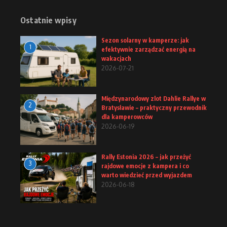
Ostatnie wpisy
Sezon solarny w kamperze: jak
1
efektywnie zarządzać energią na
wakacjach
2026-07-21
Międzynarodowy zlot Dahlie Rallye w
2
Bratysławie – praktyczny przewodnik
dla kamperowców
2026-06-19
Rally Estonia 2026 – jak przeżyć
3
rajdowe emocje z kampera i co
warto wiedzieć przed wyjazdem
2026-06-18