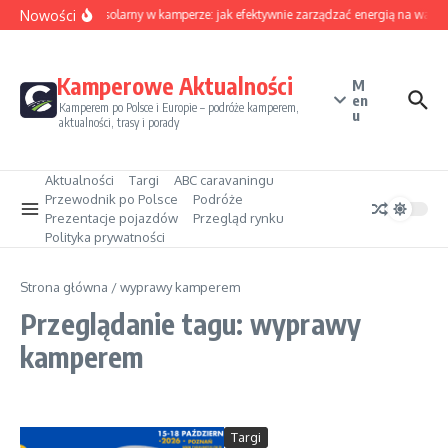
Przejdź do treści
Nowości
Sezon solarny w kamperze: jak efektywnie zarządzać energią na wakac
Kamperowe Aktualności
M
en
Kamperem po Polsce i Europie – podróże kamperem,
u
aktualności, trasy i porady
Aktualności
Targi
ABC caravaningu
Przewodnik po Polsce
Podróże
Prezentacje pojazdów
Przegląd rynku
Polityka prywatności
Strona główna
/
wyprawy kamperem
Przeglądanie tagu: wyprawy
kamperem
Targi