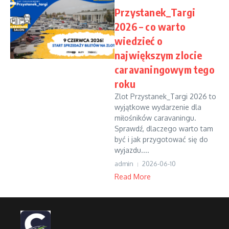
Przystanek_Targi
2026 – co warto
wiedzieć o
największym zlocie
caravaningowym tego
roku
Zlot Przystanek_Targi 2026 to
wyjątkowe wydarzenie dla
miłośników caravaningu.
Sprawdź, dlaczego warto tam
być i jak przygotować się do
wyjazdu....
admin
2026-06-10
Read More