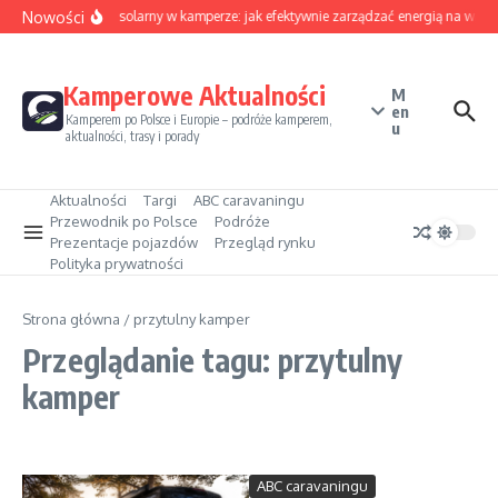
Przejdź do treści
Nowości
Sezon solarny w kamperze: jak efektywnie zarządzać energią na waka
Kamperowe Aktualności
M
en
Kamperem po Polsce i Europie – podróże kamperem,
u
aktualności, trasy i porady
Aktualności
Targi
ABC caravaningu
Przewodnik po Polsce
Podróże
Prezentacje pojazdów
Przegląd rynku
Polityka prywatności
Strona główna
/
przytulny kamper
Przeglądanie tagu: przytulny
kamper
ABC caravaningu