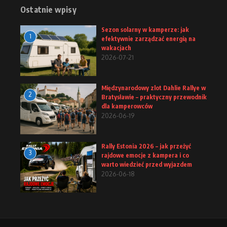
Ostatnie wpisy
Sezon solarny w kamperze: jak
1
efektywnie zarządzać energią na
wakacjach
2026-07-21
Międzynarodowy zlot Dahlie Rallye w
2
Bratysławie – praktyczny przewodnik
dla kamperowców
2026-06-19
Rally Estonia 2026 – jak przeżyć
3
rajdowe emocje z kampera i co
warto wiedzieć przed wyjazdem
2026-06-18