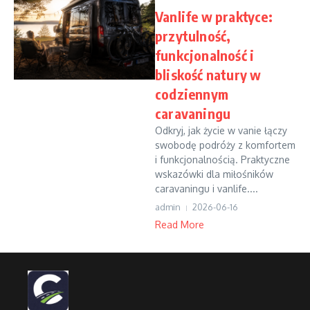
Vanlife w praktyce:
przytulność,
funkcjonalność i
bliskość natury w
codziennym
caravaningu
Odkryj, jak życie w vanie łączy
swobodę podróży z komfortem
i funkcjonalnością. Praktyczne
wskazówki dla miłośników
caravaningu i vanlife....
admin
2026-06-16
Read More