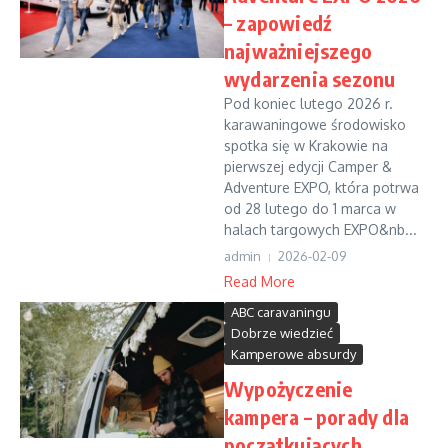
– zapowiedź
najważniejszego
wydarzenia sezonu
Pod koniec lutego 2026 r.
karawaningowe środowisko
spotka się w Krakowie na
pierwszej edycji Camper &
Adventure EXPO, która potrwa
od 28 lutego do 1 marca w
halach targowych EXPO&nb...
admin
2026-02-09
Read More
ABC caravaningu
Dobrze wiedzieć
Kamperowe absurdy
Wypożyczenie
kampera – porady dla
początkujących