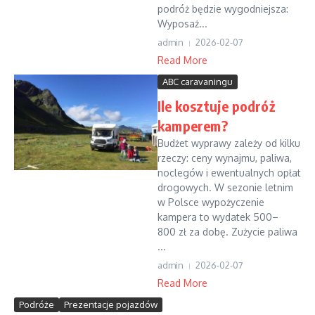
podróż będzie wygodniejsza:
Wyposaż...
admin
2026-02-07
Read More
ABC caravaningu
Ile kosztuje podróż
kamperem?
Budżet wyprawy zależy od kilku
rzeczy: ceny wynajmu, paliwa,
noclegów i ewentualnych opłat
drogowych. W sezonie letnim
w Polsce wypożyczenie
kampera to wydatek 500–
800 zł za dobę. Zużycie paliwa
...
admin
2026-02-07
Read More
Podróże
Prezentacje pojazdów