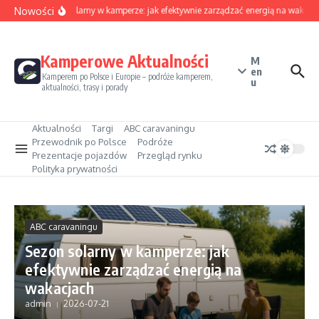
Przejdź do treści
Nowości
Sezon solarny w kamperze: jak efektywnie zarządzać energią na wakacja
Kamperowe Aktualności
M
en
Kamperem po Polsce i Europie – podróże kamperem,
u
aktualności, trasy i porady
Aktualności
Targi
ABC caravaningu
Przewodnik po Polsce
Podróże
Prezentacje pojazdów
Przegląd rynku
Polityka prywatności
ABC caravaningu
Sezon solarny w kamperze: jak
efektywnie zarządzać energią na
wakacjach
admin
2026-07-21