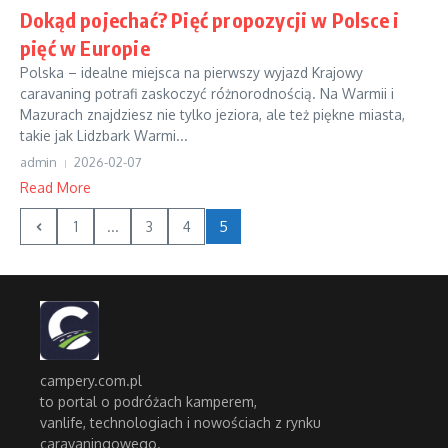
Dokąd pojechać? Pięć propozycji w Polsce i
pięć w Europie
Polska – idealne miejsca na pierwszy wyjazd Krajowy
caravaning potrafi zaskoczyć różnorodnością. Na Warmii i
Mazurach znajdziesz nie tylko jeziora, ale też piękne miasta,
takie jak Lidzbark Warmi...
admin
2026-02-07
Read More
1
...
3
4
5
campery.com.pl
to portal o podróżach kamperem,
vanlife, technologiach i nowościach z rynku
caravaningowego.