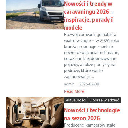
Nowości i trendy w
caravaningu 2026 –
inspiracje, porady i
modele
Rozwój caravaningu nabiera
wiatru w żagle – w 2026 roku
branża proponuje zupełnie
nowe rozwiązania techniczne,
coraz bardziej dopracowane
pojazdy, a także pomysły na
podróże, które warto
zaplanować je...
admin
2026-02-08
Read More
Aktualności
Dobrze wiedzieć
Nowości i technologie
na sezon 2026
Producenci kamperów stale