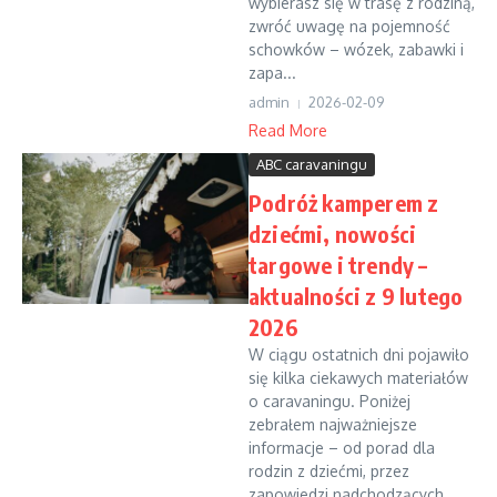
wybierasz się w trasę z rodziną,
zwróć uwagę na pojemność
schowków – wózek, zabawki i
zapa...
admin
2026-02-09
Read More
ABC caravaningu
Podróż kamperem z
dziećmi, nowości
targowe i trendy –
aktualności z 9 lutego
2026
W ciągu ostatnich dni pojawiło
się kilka ciekawych materiałów
o caravaningu. Poniżej
zebrałem najważniejsze
informacje – od porad dla
rodzin z dziećmi, przez
zapowiedzi nadchodzących