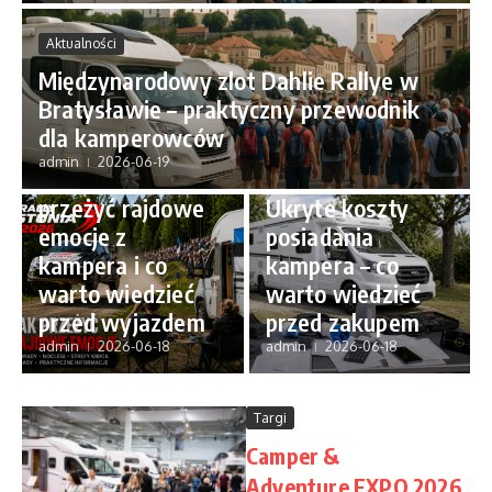
Aktualności
Międzynarodowy zlot Dahlie Rallye w
Bratysławie – praktyczny przewodnik
Aktualności
dla kamperowców
Rally Estonia
admin
2026-06-19
ABC caravaningu
2026 – jak
przeżyć rajdowe
Ukryte koszty
emocje z
posiadania
kampera i co
kampera – co
warto wiedzieć
warto wiedzieć
przed wyjazdem
przed zakupem
admin
2026-06-18
admin
2026-06-18
Targi
Camper &
Adventure EXPO 2026